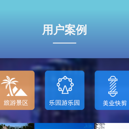
队叫号 一机
人
孩
搞定
快
用户案例