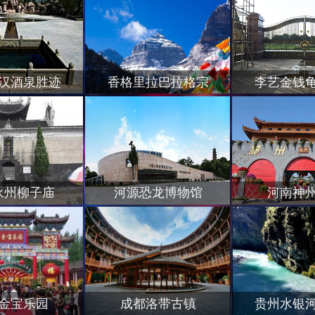
汉酒泉胜迹
香格里拉巴拉格宗
李艺金钱
永州柳子庙
河源恐龙博物馆
河南神
金宝乐园
成都洛带古镇
贵州水银