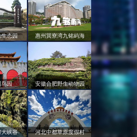
龟生态园
惠州巽寮湾九铭屿海
州鸟园
安徽合肥野生动物园
河大峡谷
河北中都草原度假村