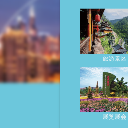
旅游景区
助力景区
票智慧售
管理
24小时无
展览展会
的售票机 