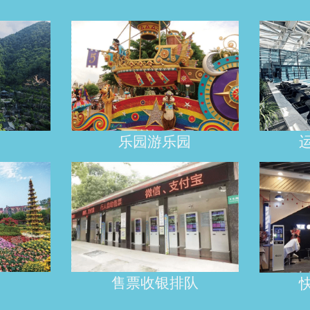
乐园游乐场
乐园游乐园
售
售票 支持次
支
化
卡、月卡、
票
年卡
休
购
售票收银排队
购票取号 排
取
票