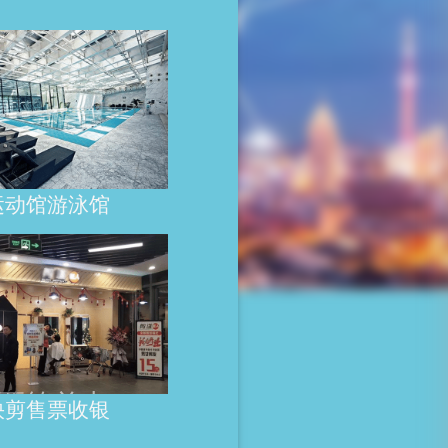
运动馆游泳馆
持人脸验
过闸
票简单出
快剪售票收银
快 老人小